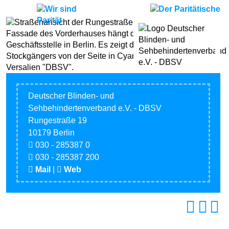
Deutscher Blinden- und
Sehbehindertenverband e.V. - DBSV
Rungestraße 19
10179 Berlin
030 - 285387 0
030 - 285387 200
Mail
|
Web